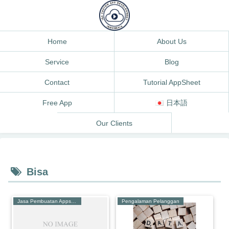
Home
About Us
Service
Blog
Contact
Tutorial AppSheet
Free App
日本語
Our Clients
Bisa
Jasa Pembuatan Appsheet
Pengalaman Pelanggan