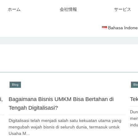
ホーム
会社情報
サービス
Bahasa Indone
Blog
Bl
i,
Bagaimana Bisnis UMKM Bisa Bertahan di
Tek
Tengah Digitalisasi?
Dun
men
Digitalisasi telah menjadi salah satu kekuatan utama yang
indu
mengubah wajah bisnis di seluruh dunia, termasuk untuk
Usaha M...