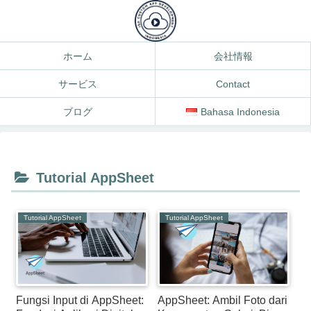
ホーム
会社情報
サービス
Contact
ブログ
Bahasa Indonesia
Tutorial AppSheet
Tutorial AppSheet
Tutorial AppSheet
Fungsi Input di AppSheet:
AppSheet: Ambil Foto dari