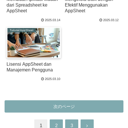
dari Spreadsheet ke
Efektif Menggunakan
AppSheet
AppSheet
2025.03.14
2025.03.12
Tutorial AppSheet
Lisensi AppSheet dan
Manajemen Pengguna
2025.03.10
次のページ
次
1
2
3