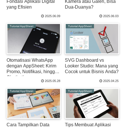
Fondasi Aplikasi Digital
Kamera atau Galeri, Bisa
yang Efisien
Dua-Duanya?
2025.06.09
2025.06.03
Tutorial AppSheet
Tutorial AppSheet
Otomatisasi WhatsApp
SVG Dashboard vs
dengan AppSheet: Kirim
Looker Studio: Mana yang
Promo, Notifikasi, hingga
Cocok untuk Bisnis Anda?
Chatbot!
2025.05.28
2025.04.25
Tutorial AppSheet
Tutorial AppSheet
Cara Tampilkan Data
Tips Membuat Aplikasi