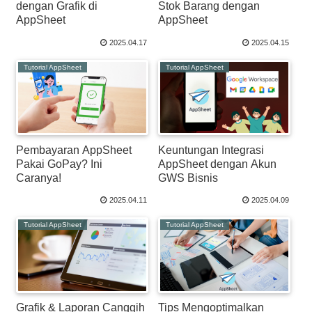
dengan Grafik di
Stok Barang dengan
AppSheet
AppSheet
2025.04.17
2025.04.15
Tutorial AppSheet
Tutorial AppSheet
Pembayaran AppSheet
Keuntungan Integrasi
Pakai GoPay? Ini
AppSheet dengan Akun
Caranya!
GWS Bisnis
2025.04.11
2025.04.09
Tutorial AppSheet
Tutorial AppSheet
Grafik & Laporan Canggih
Tips Mengoptimalkan