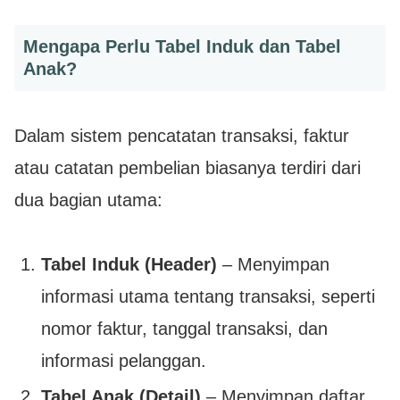
Mengapa Perlu Tabel Induk dan Tabel
Anak?
Dalam sistem pencatatan transaksi, faktur
atau catatan pembelian biasanya terdiri dari
dua bagian utama:
Tabel Induk (Header)
– Menyimpan
informasi utama tentang transaksi, seperti
nomor faktur, tanggal transaksi, dan
informasi pelanggan.
Tabel Anak (Detail)
– Menyimpan daftar