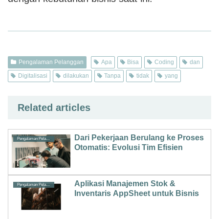
Pengalaman Pelanggan
Apa
Bisa
Coding
dan
Digitalisasi
dilakukan
Tanpa
tidak
yang
Related articles
Dari Pekerjaan Berulang ke Proses
Pengalaman Pelanggan
Otomatis: Evolusi Tim Efisien
Aplikasi Manajemen Stok &
Pengalaman Pelanggan
Inventaris AppSheet untuk Bisnis