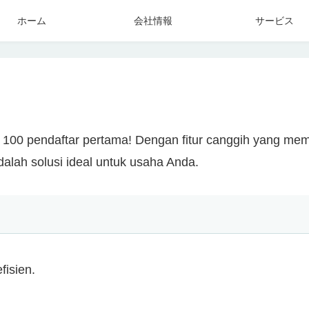
ホーム
会社情報
サービス
 100 pendaftar pertama! Dengan fitur canggih yang mem
adalah solusi ideal untuk usaha Anda.
fisien.