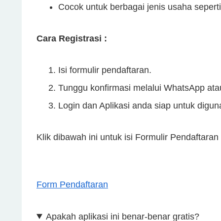
Cocok untuk berbagai jenis usaha seperti 
Cara Registrasi :
Isi formulir pendaftaran.
Tunggu konfirmasi melalui WhatsApp ata
Login dan Aplikasi anda siap untuk digun
Klik dibawah ini untuk isi Formulir Pendaftaran 
Form Pendaftaran
Apakah aplikasi ini benar-benar gratis?