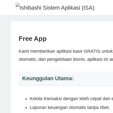
Free App
Kami memberikan aplikasi kasir GRATIS untuk
otomatis, dan pengelolaan bisnis, aplikasi ini 
Keunggulan Utama
:
Kelola transaksi dengan lebih cepat dan e
Laporan keuangan otomatis tanpa ribet.