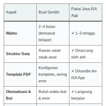
Pakai Jasa ISA
Aspek
Buat Sendiri
App
2–4 bulan
Waktu
(termasuk
✓
1–3 minggu
belajar)
Rawan salah
✓
Dirancang
Struktur Data
sejak awal
oleh ahli
Konfigurasi
✓
Dihandle tim
Template PDF
kompleks, sering
ISA App
error
Otomatisasi &
Butuh waktu trial
✓
Langsung
Bot
& error
berjalan