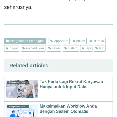
seharusnya.
Pengalaman Pelanggan
AppSheet
bukan
fiturnya
gagal
menentukan
salah
sistem
tapi
titik
Related articles
Tak Perlu Lagi Rekrut Karyawan
Pengalaman Pelanggan
Hanya untuk Input Data
Maksimalkan Workflow Anda
Pengalaman Pelanggan
dengan Sistem Otomatis