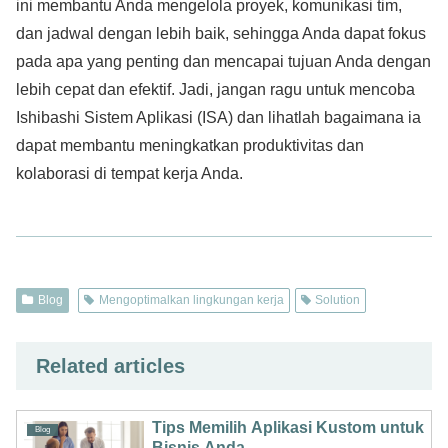
ini membantu Anda mengelola proyek, komunikasi tim,
dan jadwal dengan lebih baik, sehingga Anda dapat fokus
pada apa yang penting dan mencapai tujuan Anda dengan
lebih cepat dan efektif. Jadi, jangan ragu untuk mencoba
Ishibashi Sistem Aplikasi (ISA) dan lihatlah bagaimana ia
dapat membantu meningkatkan produktivitas dan
kolaborasi di tempat kerja Anda.
Blog
Mengoptimalkan lingkungan kerja
Solution
Related articles
Tips Memilih Aplikasi Kustom untuk
Blog
Bisnis Anda