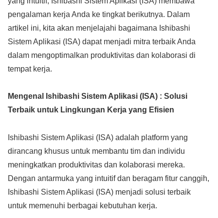
yang intuitif, Ishibashi Sistem Aplikasi (ISA) membawa
pengalaman kerja Anda ke tingkat berikutnya. Dalam
artikel ini, kita akan menjelajahi bagaimana Ishibashi
Sistem Aplikasi (ISA) dapat menjadi mitra terbaik Anda
dalam mengoptimalkan produktivitas dan kolaborasi di
tempat kerja.
Mengenal Ishibashi Sistem Aplikasi (ISA)
: Solusi
Terbaik untuk Lingkungan Kerja yang Efisien
Ishibashi Sistem Aplikasi (ISA) adalah platform yang
dirancang khusus untuk membantu tim dan individu
meningkatkan produktivitas dan kolaborasi mereka.
Dengan antarmuka yang intuitif dan beragam fitur canggih,
Ishibashi Sistem Aplikasi (ISA) menjadi solusi terbaik
untuk memenuhi berbagai kebutuhan kerja.