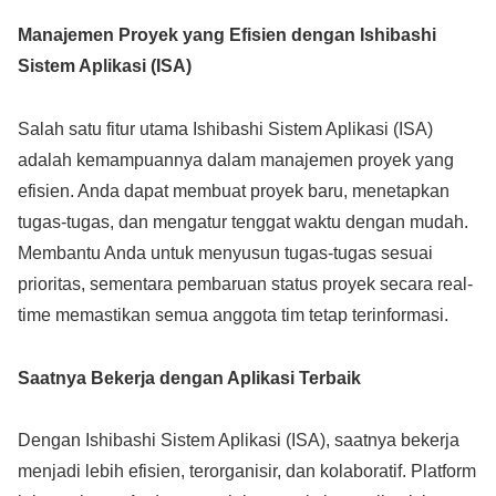
Manajemen Proyek yang Efisien dengan Ishibashi
Sistem Aplikasi (ISA)
Salah satu fitur utama Ishibashi Sistem Aplikasi (ISA)
adalah kemampuannya dalam manajemen proyek yang
efisien. Anda dapat membuat proyek baru, menetapkan
tugas-tugas, dan mengatur tenggat waktu dengan mudah.
Membantu Anda untuk menyusun tugas-tugas sesuai
prioritas, sementara pembaruan status proyek secara real-
time memastikan semua anggota tim tetap terinformasi.
Saatnya Bekerja dengan Aplikasi Terbaik
Dengan Ishibashi Sistem Aplikasi (ISA), saatnya bekerja
menjadi lebih efisien, terorganisir, dan kolaboratif. Platform