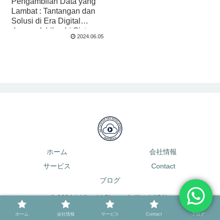
Pengambilan Data yang
Lambat : Tantangan dan
Solusi di Era Digital
dengan Ishibashi Sistem
2024.06.05
Aplikasi (ISA)
ホーム
会社情報
サービス
Contact
ブログ
© 2024 Ishibashi Sistem Aplikasi (ISA).
ホーム
会社情報
サービス
Contact
ブログ